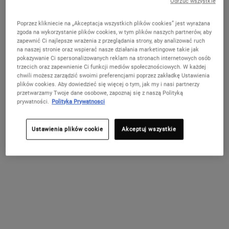
Odrzuć wszystkie
Poprzez klikniecie na „Akceptacja wszystkich plików cookies” jest wyrażana
Nawilżający i odżywczy krem pod oczy z awokado.
zgoda na wykorzystanie plików cookies, w tym plików naszych partnerów, aby
zapewnić Ci najlepsze wrażenia z przeglądania strony, aby analizować ruch
Wybierz pojemność:
14 ml
28 ml
na naszej stronie oraz wspierać nasze działania marketingowe takie jak
179,00 zł
269,00 zł
pokazywanie Ci spersonalizowanych reklam na stronach internetowych osób
Wybrano
, 1 of 2
Wybrano
, 2 of 2
(1 278,57 zł / 100 ml)
(960,71 zł / 100 ml)
trzecich oraz zapewnienie Ci funkcji mediów społecznościowych. W każdej
chwili możesz zarządzić swoimi preferencjami poprzez zakładkę Ustawienia
W MAGAZYNIE
plików cookies. Aby dowiedzieć się więcej o tym, jak my i nasi partnerzy
przetwarzamy Twoje dane osobowe, zapoznaj się z naszą Polityką
prywatności.
Polityka Prywatnosci
Już Tylko Krok Dzieli Cię Od Odbioru
Spersonalizowanego Zestawu!
Ustawienia plików cookie
Akceptuj wszystkie
Ten produkt przybliża Cię do odebrania prezentu
od 199 zł! Wybierz pielęgnację dla swojej skóry
(Glow, Repair lub Detox), wpisz odpowiedni kod w
koszyku i odbierz swój letni zestaw w prezencie.
Kup teraz
Darmowa dostawa od 250zł