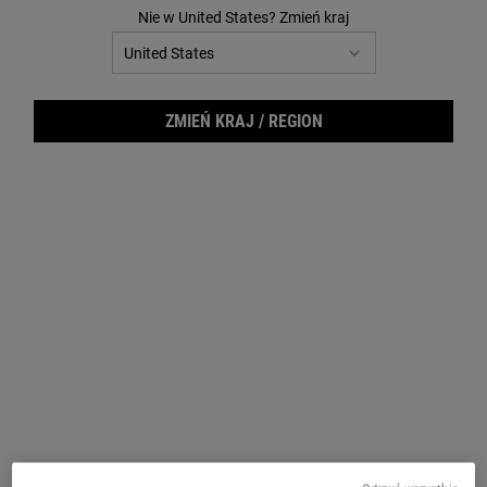
353
Nie w United States? Zmień kraj
Reviews.
Łącze
do
tej
samej
strony.
ZMIEŃ KRAJ / REGION
Crea