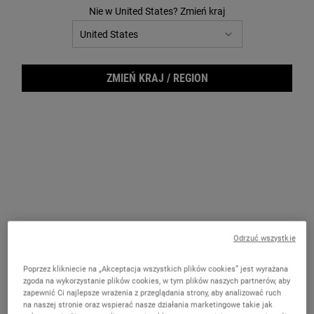
14
Nie w United States? Zmień kraj
Reviews.
Łącze
do
tej
samej
strony.
ZMIEŃ KRAJ / REGION
Cucu
Odrzuć wszystkie
Poprzez klikniecie na „Akceptacja wszystkich plików cookies” jest wyrażana
zgoda na wykorzystanie plików cookies, w tym plików naszych partnerów, aby
zapewnić Ci najlepsze wrażenia z przeglądania strony, aby analizować ruch
na naszej stronie oraz wspierać nasze działania marketingowe takie jak