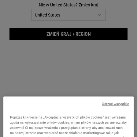
14
Nie w United States? Zmień kraj
Reviews.
Łącze
do
tej
samej
strony.
ZMIEŃ KRAJ / REGION
Cucu
Odrzuć wszystkie
Poprzez klikniecie na „Akceptacja wszystkich plików cookies” jest wyrażana
zgoda na wykorzystanie plików cookies, w tym plików naszych partnerów, aby
zapewnić Ci najlepsze wrażenia z przeglądania strony, aby analizować ruch
na naszej stronie oraz wspierać nasze działania marketingowe takie jak