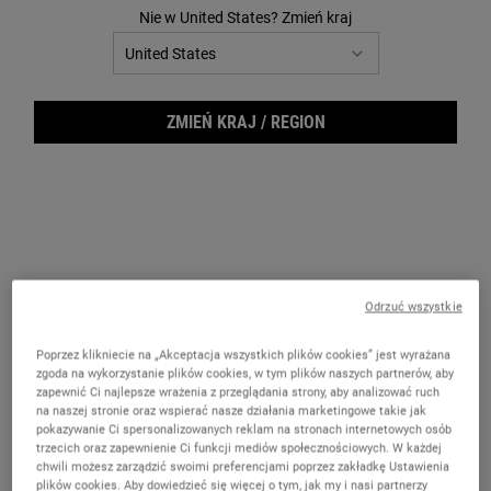
51
Nie w United States? Zmień kraj
Reviews.
Łącze
do
tej
samej
strony.
ZMIEŃ KRAJ / REGION
Odrzuć wszystkie
Poprzez klikniecie na „Akceptacja wszystkich plików cookies” jest wyrażana
Faci
zgoda na wykorzystanie plików cookies, w tym plików naszych partnerów, aby
zapewnić Ci najlepsze wrażenia z przeglądania strony, aby analizować ruch
na naszej stronie oraz wspierać nasze działania marketingowe takie jak
pokazywanie Ci spersonalizowanych reklam na stronach internetowych osób
trzecich oraz zapewnienie Ci funkcji mediów społecznościowych. W każdej
chwili możesz zarządzić swoimi preferencjami poprzez zakładkę Ustawienia
plików cookies. Aby dowiedzieć się więcej o tym, jak my i nasi partnerzy