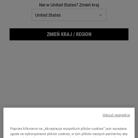
2
Nie w United States? Zmień kraj
Reviews.
Łącze
do
tej
samej
strony.
ZMIEŃ KRAJ / REGION
Hair
Odrzuć wszystkie
Poprzez klikniecie na „Akceptacja wszystkich plików cookies” jest wyrażana
zgoda na wykorzystanie plików cookies, w tym plików naszych partnerów, aby