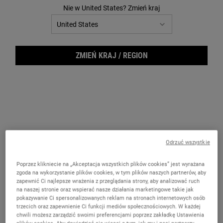
Review.
Nie w United States? Zmień kraj
Łącze
do
tej
samej
strony.
ZMIEŃ KRAJ / REGION
Odrzuć wszystkie
Nurt
Poprzez klikniecie na „Akceptacja wszystkich plików cookies” jest wyrażana
zgoda na wykorzystanie plików cookies, w tym plików naszych partnerów, aby
zapewnić Ci najlepsze wrażenia z przeglądania strony, aby analizować ruch
na naszej stronie oraz wspierać nasze działania marketingowe takie jak
pokazywanie Ci spersonalizowanych reklam na stronach internetowych osób
trzecich oraz zapewnienie Ci funkcji mediów społecznościowych. W każdej
chwili możesz zarządzić swoimi preferencjami poprzez zakładkę Ustawienia
Delikatny krem dla dzieci o 24-godzinnym działaniu nawilżającym.