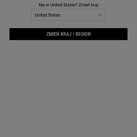
Reviews.
Nie w United States? Zmień kraj
Łącze
do
tej
samej
strony.
ZMIEŃ KRAJ / REGION
Rare
Maseczka oczyszczająca do twarzy z glinką, która detoksykuje