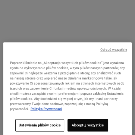
skórę i pomaga zminimalizować pory.
One pojemność only
125 ml
199,00 zł
Wybrano
Wariant tego produktu jest niedostępny,
, 1 of 1
(159,20 zł / 100 ml)
WYPRZEDANE
Odrzuć wszystkie
Już Tylko Krok Dzieli Cię Od Odbioru
Spersonalizowanego Zestawu!
Poprzez klikniecie na „Akceptacja wszystkich plików cookies” jest wyrażana
Ten produkt przybliża Cię do odebrania prezentu
zgoda na wykorzystanie plików cookies, w tym plików naszych partnerów, aby
od 199 zł! Wybierz pielęgnację dla swojej skóry
zapewnić Ci najlepsze wrażenia z przeglądania strony, aby analizować ruch
(Glow, Repair lub Detox), wpisz odpowiedni kod w
na naszej stronie oraz wspierać nasze działania marketingowe takie jak
koszyku i odbierz swój letni zestaw w prezencie.
pokazywanie Ci spersonalizowanych reklam na stronach internetowych osób
trzecich oraz zapewnienie Ci funkcji mediów społecznościowych. W każdej
Kup teraz
chwili możesz zarządzić swoimi preferencjami poprzez zakładkę Ustawienia
plików cookies. Aby dowiedzieć się więcej o tym, jak my i nasi partnerzy
przetwarzamy Twoje dane osobowe, zapoznaj się z naszą Polityką
prywatności.
Polityka Prywatnosci
Darmowa dostawa od 250zł
Ustawienia plików cookie
Akceptuj wszystkie
PDP Find A Store Section
WYPRÓBUJ W BUTIKU!
Znajdź butik