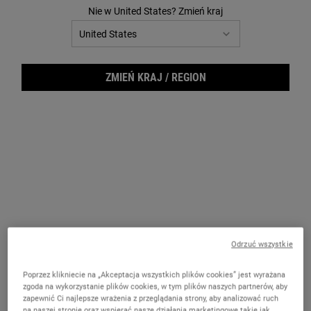
42
Nie w United States? Zmień kraj
Reviews.
Łącze
do
tej
samej
strony.
ZMIEŃ KRAJ / REGION
Rare
Odrzuć wszystkie
Poprzez klikniecie na „Akceptacja wszystkich plików cookies” jest wyrażana
zgoda na wykorzystanie plików cookies, w tym plików naszych partnerów, aby
zapewnić Ci najlepsze wrażenia z przeglądania strony, aby analizować ruch
na naszej stronie oraz wspierać nasze działania marketingowe takie jak