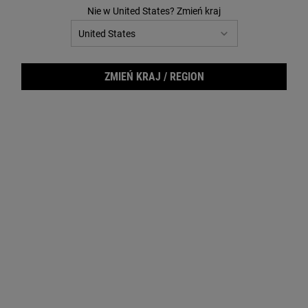
20
Nie w United States? Zmień kraj
Reviews.
Łącze
do
tej
samej
strony.
ZMIEŃ KRAJ / REGION
Supe