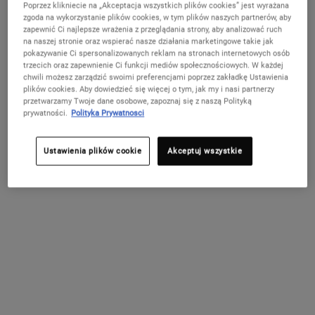
Poprzez klikniecie na „Akceptacja wszystkich plików cookies” jest wyrażana
Nie w United States? Zmień kraj
zgoda na wykorzystanie plików cookies, w tym plików naszych partnerów, aby
zapewnić Ci najlepsze wrażenia z przeglądania strony, aby analizować ruch
Kiehl's Złote Tarasy
na naszej stronie oraz wspierać nasze działania marketingowe takie jak
A
pokazywanie Ci spersonalizowanych reklam na stronach internetowych osób
Złota 59
trzecich oraz zapewnienie Ci funkcji mediów społecznościowych. W każdej
+48 510 998 357
ZMIEŃ KRAJ / REGION
chwili możesz zarządzić swoimi preferencjami poprzez zakładkę Ustawienia
plików cookies. Aby dowiedzieć się więcej o tym, jak my i nasi partnerzy
0.65km
przetwarzamy Twoje dane osobowe, zapoznaj się z naszą Polityką
prywatności.
Polityka Prywatnosci
GET DIRECTIONS
Ustawienia plików cookie
Akceptuj wszystkie
Kiehl's Arkadia
B
Al. Jana Pawła II 82
+48 22 351 95 67
3.60km
GET DIRECTIONS