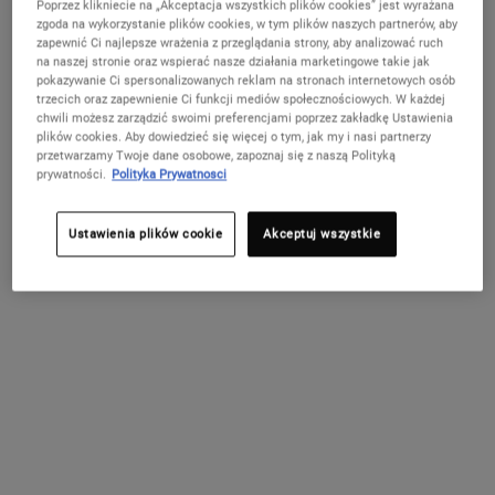
Poprzez klikniecie na „Akceptacja wszystkich plików cookies” jest wyrażana
popup when changing the
Nie w United States? Zmień kraj
zgoda na wykorzystanie plików cookies, w tym plików naszych partnerów, aby
subscription
zapewnić Ci najlepsze wrażenia z przeglądania strony, aby analizować ruch
The image requires a width or/and height
na naszej stronie oraz wspierać nasze działania marketingowe takie jak
pokazywanie Ci spersonalizowanych reklam na stronach internetowych osób
trzecich oraz zapewnienie Ci funkcji mediów społecznościowych. W każdej
The image requires a width or/and height
chwili możesz zarządzić swoimi preferencjami poprzez zakładkę Ustawienia
ZMIEŃ KRAJ / REGION
plików cookies. Aby dowiedzieć się więcej o tym, jak my i nasi partnerzy
przetwarzamy Twoje dane osobowe, zapoznaj się z naszą Polityką
prywatności.
Polityka Prywatnosci
PROPONOWANE FORMUŁY
Ustawienia plików cookie
Akceptuj wszystkie
Creamy Eye
Ultra Facial
Calendula
Midnight
Treatment
Cream -
Deep
Recovery
with Avocado
Nawilżający
Cleansing
Concentrate -
Nawilżający i
Nasz najlepszy
Wysoce
Serum do twarzy
- Odżywczy
krem do
Foaming Face
Serum do
odżywczy krem
krem nawilżający
skuteczna,
na noc, które w
krem pod
twarzy
Wash -
twarzy na
pod oczy z
do twarzy o
głęboko
widoczny sposób
oczy z
Pianka
noc
awokado.
unikalnej
oczyszczająca
odbudowuje
formule dla
pianka do mycia
skórę podczas
awokado o
oczyszczająca
4.6
(352)
4.7
(716)
4.8
(152)
4.8
(279)
wszystkich
twarzy, która
snu.