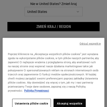
Nie w United States? Zmień kraj
1. Płeć
ZMIEŃ KRAJ / REGION
Pomóż nam stworzyć spersonalizowaną rutynę dopasowaną do
Twoich potrzeb.
Odrzuć wszystkie
obowiązkowe
Poprzez klikniecie na „Akceptacja wszystkich plików cookies” jest wyrażana
zgoda na wykorzystanie plików cookies, w tym plików naszych partnerów, aby
zapewnić Ci najlepsze wrażenia z przeglądania strony, aby analizować ruch
Kobieta
Mężczyzna
na naszej stronie oraz wspierać nasze działania marketingowe takie jak
pokazywanie Ci spersonalizowanych reklam na stronach internetowych osób
trzecich oraz zapewnienie Ci funkcji mediów społecznościowych. W każdej
Wolę nie określać
chwili możesz zarządzić swoimi preferencjami poprzez zakładkę Ustawienia
plików cookies. Aby dowiedzieć się więcej o tym, jak my i nasi partnerzy
przetwarzamy Twoje dane osobowe, zapoznaj się z naszą Polityką
prywatności.
Polityka Prywatnosci
2. Wiek
Ustawienia plików cookie
Akceptuj wszystkie