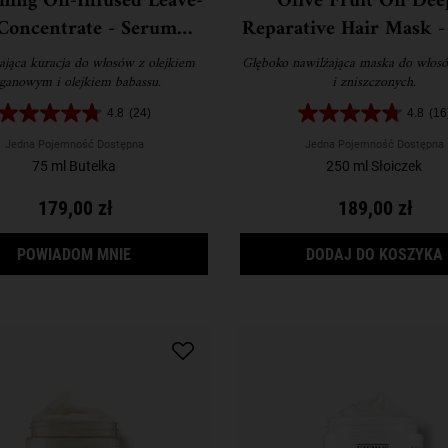
hing Oil-Infused Leave-
Olive Fruit Oil Dee
Concentrate - Serum
Reparative Hair Mask 
ładzające do włosów
do włosów suchych
ająca kuracja do włosów z olejkiem
Głęboko nawilżająca maska do włos
zniszczonych
ganowym i olejkiem babassu.
i zniszczonych.
4.8
(24)
4.8
(16
Jedna Pojemność Dostępna
Jedna Pojemność Dostępna
75 ml Butelka
250 ml Słoiczek
179,00 zł
189,00 zł
GDY SMOOTHING OIL-INFUSED LEAVE-IN CON
POWIADOM MNIE
DODAJ DO KOSZYKA