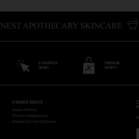
E-DIAGNOZA
UNIKALNE
SKÓRY
OFERTY
O MARCE KIEHL'S
Z
P
Nasza historia
Porady pielęgnacyjne
R
Działalność charytatywna