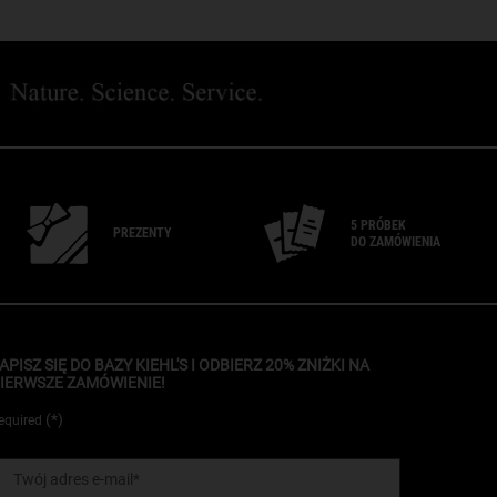
5 PRÓBEK
PREZENTY
DO ZAMÓWIENIA
APISZ SIĘ DO BAZY KIEHL'S I ODBIERZ 20% ZNIŻKI NA
IERWSZE ZAMÓWIENIE!
(*)
equired
Twój adres e-mail
*