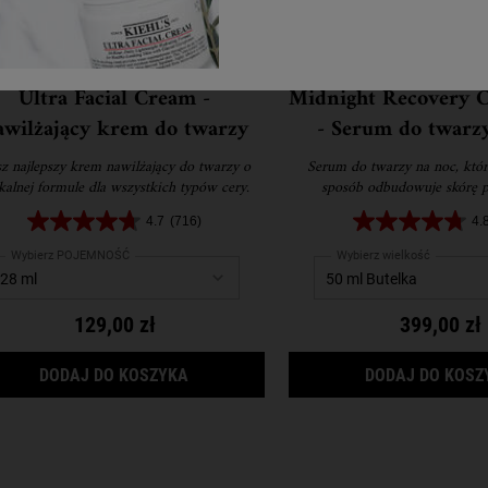
Ultra Facial Cream -
Midnight Recovery C
wilżający krem do twarzy
- Serum do twarz
z najlepszy krem nawilżający do twarzy o
Serum do twarzy na noc, któ
kalnej formule dla wszystkich typów cery.
sposób odbudowuje skórę p
4.7
(716)
4.
Wybierz POJEMNOŚĆ
Wybierz wielkość
129,00 zł
399,00 zł
ATMENT WITH AVOCADO - ODŻYWCZY KREM POD OCZY Z AWOKADO
ULTRA FACIAL CREAM - NAWILŻAJĄCY 
DODAJ DO KOSZYKA
DODAJ DO KOSZ