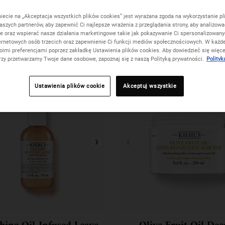
niecie na „Akceptacja wszystkich plików cookies” jest wyrażana zgoda na wykorzystanie pl
aszych partnerów, aby zapewnić Ci najlepsze wrażenia z przeglądania strony, aby analizowa
ie oraz wspierać nasze działania marketingowe takie jak pokazywanie Ci spersonalizowan
ernetowych osób trzecich oraz zapewnienie Ci funkcji mediów społecznościowych. W każde
oimi preferencjami poprzez zakładkę Ustawienia plików cookies. Aby dowiedzieć się więce
erzy przetwarzamy Twoje dane osobowe, zapoznaj się z naszą Polityką prywatności.
Polityk
Ustawienia plików cookie
Akceptuj wszystkie