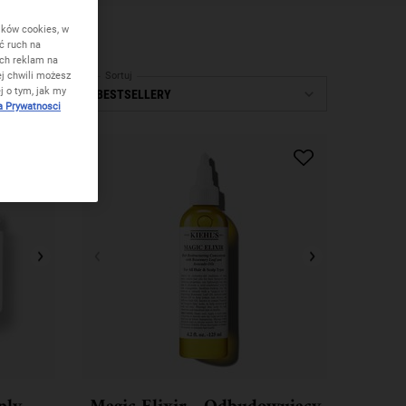
ików cookies, w
ć ruch na
ych reklam na
j chwili możesz
Sortuj
j o tym, jak my
5 Produkty
a Prywatnosci