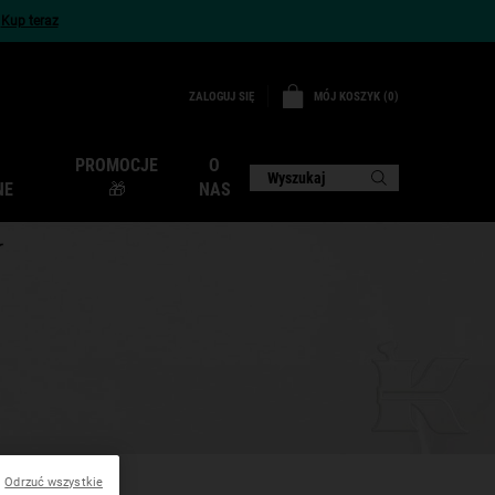
x
Kup teraz
MÓJ KOSZYK
0
ZALOGUJ SIĘ
0 PRODUKT
PROMOCJE
O
Wyszukaj
NE
🎁
NAS
W
Odrzuć wszystkie