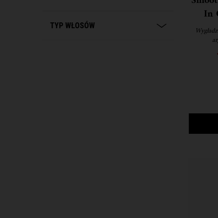
Smoot
In 
wyg
TYP WŁOSÓW
Wygładz
ar