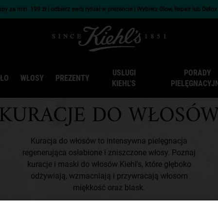
py za min. 199 zł i odbierz swój rytuał w prezencie | Wybierz Glow, Repair lub Deto
USŁUGI
PORADY
AŁO
WŁOSY
PREZENTY
KIEHL'S
PIELĘGNACYJ
KURACJE DO WŁOSÓ
Kuracja do włosów to intensywna pielęgnacja
regenerująca osłabione i zniszczone włosy. Poznaj
kuracje i maski do włosów Kiehl's, które głęboko
odżywiają, wzmacniają i przywracają włosom
miękkość oraz blask.
DOWIEDZ SIĘ WIĘCEJ
＋