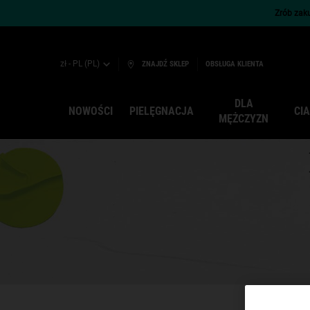
Zrób zaku
zł - PL (PL)
ZNAJDŹ SKLEP
OBSŁUGA KLIENTA
DLA
NOWOŚCI
PIELĘGNACJA
CI
MĘŻCZYZN
Main content