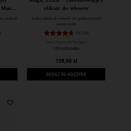
ply
Magic Elixir - Odbudowujący
- Maska
eliksir do włosów
 i
ów suchych
Lekki eliksir do włosów do aplikacji przed
szamponem.
)
4.6
(13)
Jedna Pojemność Dostępna
125 ml Butelka
139,00 zł
CENTRATE - SERUM WYGŁADZAJĄCE DO WŁOSÓW BĘDZIE DOSTĘPNY
OLIVE FRUIT OIL DEEPLY REPARATIVE HAIR MASK - MASKA DO W
MAGIC ELIXIR - ODB
DODAJ DO KOSZYKA