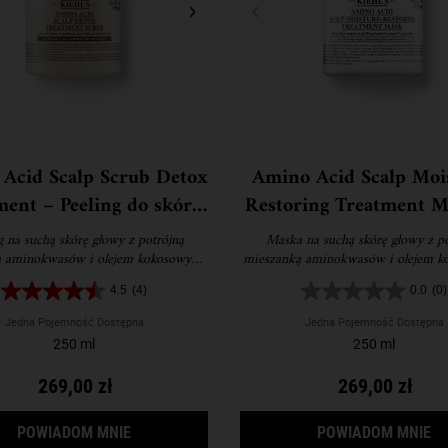
Acid Scalp Scrub Detox
Amino Acid Scalp Moi
ment – Peeling do skóry
Restoring Treatment M
owy z aminokwasami
Maska do skóry gło
g na suchą skórę głowy z potrójną
Maska na suchą skórę głowy z po
aminokwasami
ą aminokwasów i olejem kokosowym.
mieszanką aminokwasów i olejem k
enów, bez siarczanów i bez silikonu.
Bez parabenów, bez siarczanów i bez
4.5
(4)
0.0
(0)
Jedna Pojemność Dostępna
Jedna Pojemność Dostępna
250 ml
250 ml
269,00 zł
269,00 zł
GDY AMINO ACID SCALP SCRUB DETOX TREAT
GD
POWIADOM MNIE
POWIADOM MNIE