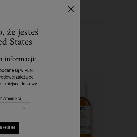
, że jesteś
d States
h informacji:
 podane są w PLN.
rodowej zależą od
i i miejsca dostawy
? Zmień kraj
 REGION