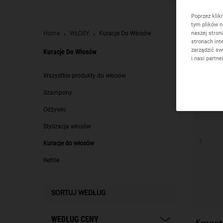
Poprzez klik
tym plików n
naszej stron
Home
WŁOSY
Kuracje Do Włosów
stronach int
zarządzić sw
Kuracje Do Włosów
i nasi partn
Kuracje do włosów
Wszystkie produkty do włosów
Szampony
Odżywki
Stylizacja włosów
Kuracje do włosów
Refille
SORTUJ WEDŁUG
WEDŁUG CENY