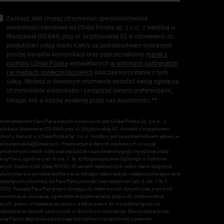
Zaznacz, jeśli chcesz otrzymywać spersonalizowane
wiadomości handlowe od L'Oréal Polska sp. z o.o., z siedzibą w
Warszawie (00-844) przy ul. Grzybowskiej 62 w odniesieniu do
produktów i usług marki Kiehl’s za pośrednictwem wybranych
poniżej kanałów komunikacji oraz poprzez reklamy
marek z
portfolio L'Oréal Polska
wyświetlanych
w witrynach partnerskich
i w mediach społecznościowych
podczas korzystania z tych
usług. Możesz w dowolnym momencie wycofać swoją zgodę na
otrzymywanie wiadomości i zarządzać swoimi preferencjami,
*
klikając link w każdej wysłanej przez nas wiadomości.*
dministratorem Pani/Pana danych osobowych jest L’Oréal Polska Sp. z o.o., z
iedzibą w Warszawie (00-844) przy ul. Grzybowskiej 62. Kontakt z Inspektorem
hrony Danych w L’Oréal Polska Sp. z o.o. możliwy jest za pośrednictwem adresu e-
ail
personal-da@loreal.com
. Przetwarzanie danych osobowych w wyżej
ymienionych celach odbywać się będzie na podstawie zgody wyrażonej przez
nią/Pana, zgodnie z art. 6 ust. 1. lit. a) Rozporządzenia Ogólnego o Ochronie
anych Osobowych (dalej RODO). W ramach realizacji tych celów dane mogą być
korzystane w procesie profilowania, którego celem jest jak najlepsze dopasowanie
zesyłanych informacji do Pani/Pana potrzeb i zainteresowań (art. 6 ust. 1 lit. f
ODO). Posiada Pani/Pan prawo dostępu do treści swoich danych oraz prawo ich
prostowania, usunięcia, ograniczenia przetwarzania, prawo do przenoszenia
anych, prawo wniesienia sprzeciwu, a także prawo do wycofania zgody na
rzetwarzanie danych osobowych w dowolnym momencie. Skorzystanie przez
anią/Pana z tego prawa pozostaje bez wpływu na zgodność z prawem