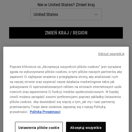
FILTER MENU
Nie w United States? Zmień kraj
ZMIEŃ KRAJ / REGION
Odrzuć wszystkie
Poprzez klikniecie na „Akceptacja wszystkich plików cookies” jest wyrażana
zgoda na wykorzystanie plików cookies, w tym plików naszych partnerów, aby
Nourishing Olive Fruit Oil
Nourishing Olive Fruit Oil
zapewnić Ci najlepsze wrażenia z przeglądania strony, aby analizować ruch
Shampoo - Szampon do włosów
Conditioner - Odżywka do
na naszej stronie oraz wspierać nasze działania marketingowe takie jak
suchych
włosów suchych
pokazywanie Ci spersonalizowanych reklam na stronach internetowych osób
Odżywczy, kremowy szampon do włosów
Lekka, nawilżająca odżywka do włosów
trzecich oraz zapewnienie Ci funkcji mediów społecznościowych. W każdej
suchych.
suchych.
chwili możesz zarządzić swoimi preferencjami poprzez zakładkę Ustawienia
plików cookies. Aby dowiedzieć się więcej o tym, jak my i nasi partnerzy
4.9
(8)
4.9
(11)
przetwarzamy Twoje dane osobowe, zapoznaj się z naszą Polityką
prywatności.
Polityka Prywatnosci
Jedna Pojemność Dostępna
Jedna Pojemność Dostępna
500 ml Tubka
500 ml Butelka
Ustawienia plików cookie
Akceptuj wszystkie