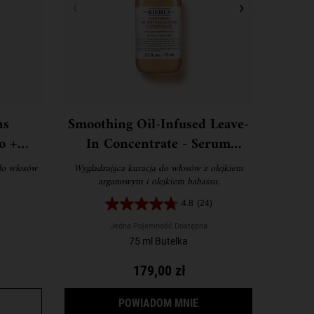
ns
Smoothing Oil-Infused Leave-
o +
In Concentrate - Serum
on i
wygładzające do włosów
do włosów
Wygładzająca kuracja do włosów z olejkiem
dla
arganowym i olejkiem babassu.
4.8
(24)
Jedna Pojemność Dostępna
75 ml Butelka
179,00 zł
 SZAMPON DO WŁOSÓW SUCHYCH
OMING SOLUTIONS NOURISHING SHAMPOO + CONDITIONER - SZ
GDY SMOOTHING OIL-IN
POWIADOM MNIE