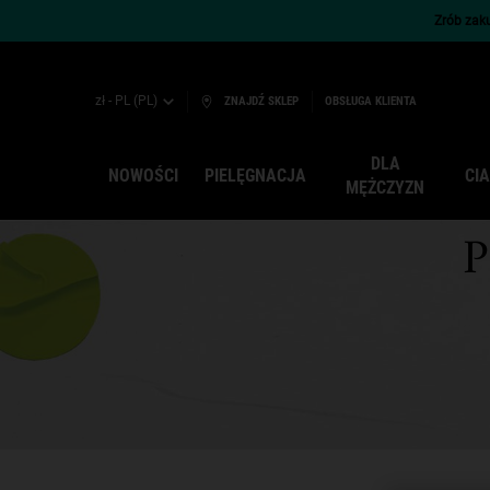
Zrób zaku
zł - PL (PL)
ZNAJDŹ SKLEP
OBSŁUGA KLIENTA
DLA
NOWOŚCI
PIELĘGNACJA
CI
MĘŻCZYZN
Main content