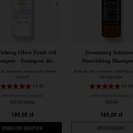
ishing Olive Fruit Oil
Grooming Solutio
ampoo - Szampon do
Nourishing Shampo
włosów suchych
Conditioner - Szamp
zy, kremowy szampon do włosów
Formuła 2w1: szampon i odżywka 
odżywka do włosów 
suchych.
dla mężczyzn.
mężczyzn
4.9
(8)
4.9
(9)
Jedna Pojemność Dostępna
Jedna Pojemność Dostępna
500 ml Tubka
500 ml
189,00 zł
169,00 zł
NOURISHING OLIVE FRUIT OIL SHAMPOO -
GRO
DODAJ DO KOSZYKA
WYPRZEDANY