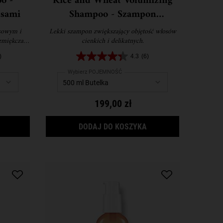
o -
Rice and Wheat Volumizing
sami
Shampoo - Szampon
zwiększający objętość
sowym i
Lekki szampon zwiększający objętość włosów
zmiękcza
cienkich i delikatnych.
)
4.3
(6)
Wybierz POJEMNOŚĆ
199,00 zł
AMINO ACID SHAMPOO - SZAMPON Z AMINOKWASAMI
RICE AND WHEAT VOL
DODAJ DO KOSZYKA