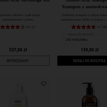
ino Acid Advantage Kit
Amino Acid Shampo
Szampon z aminokwa
ywienie włosów i ciała dzięki
Delikatny szampon z olejem koko
aminokwasom i piżmu
aminokwasami, który oczyszcza i 
włosy.
4.0
(1)
4.7
(38
Wybierz POJEMNOŚĆ
537,00 zł
139,00 zł
THE AMINO ACID ADVANTAGE KIT
WYPRZEDANY
DODAJ DO KOSZYKA