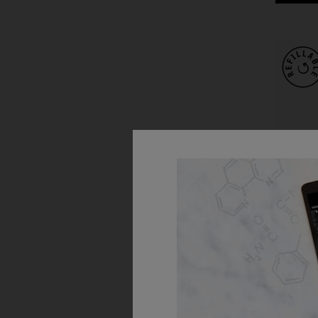
Amin
Od
Delikatna
dla