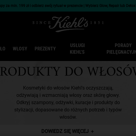
py za min. 199 zł i odbierz swój rytuał w prezencie | Wybierz Glow, Repair lub Deto
USŁUGI
PORADY
AŁO
WŁOSY
PREZENTY
KIEHL'S
PIELĘGNACYJ
PRODUKTY DO WŁOSÓ
Kosmetyki do włosów Kiehl's oczyszczają,
odżywiają i wzmacniają włosy oraz skórę głowy.
Odkryj szampony, odżywki, kuracje i produkty do
stylizacji, dopasowane do różnych potrzeb i typów
włosów.
DOWIEDZ SIĘ WIĘCEJ
＋