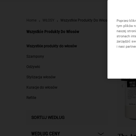
Home
WŁOSY
Wszystkie Produkty Do Włosów
Poprzez klik
tym plików n
naszej stron
Wszystkie Produkty Do Włosów
stronach int
zarządzić sw
Wszystkie produkty do włosów
Wszystkie produkty do włosów
i nasi partn
Szampony
Odżywki
Stylizacja włosów
Kuracje do włosów
Refille
SORTUJ WEDŁUG
WEDŁUG CENY