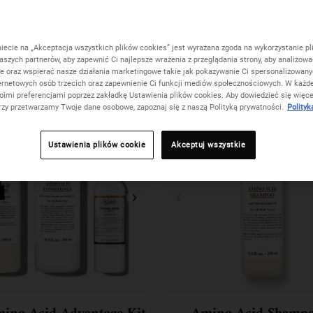
niecie na „Akceptacja wszystkich plików cookies” jest wyrażana zgoda na wykorzystanie pl
aszych partnerów, aby zapewnić Ci najlepsze wrażenia z przeglądania strony, aby analizowa
ie oraz wspierać nasze działania marketingowe takie jak pokazywanie Ci spersonalizowan
ernetowych osób trzecich oraz zapewnienie Ci funkcji mediów społecznościowych. W każde
oimi preferencjami poprzez zakładkę Ustawienia plików cookies. Aby dowiedzieć się więce
erzy przetwarzamy Twoje dane osobowe, zapoznaj się z naszą Polityką prywatności.
Polityk
Ustawienia plików cookie
Akceptuj wszystkie