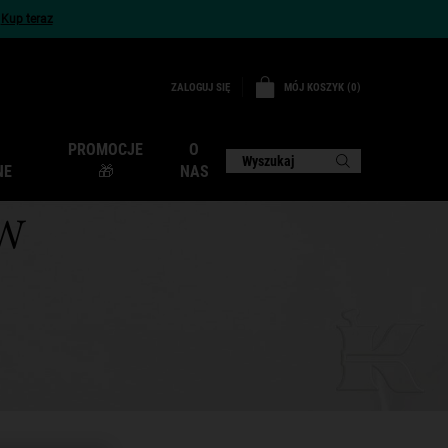
x
Kup teraz
MÓJ KOSZYK
0
ZALOGUJ SIĘ
0 PRODUKT
PROMOCJE
O
Wyszukaj
NE
🎁
NAS
W