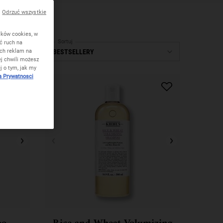
Odrzuć wszystkie
ików cookies, w
Sortuj
ć ruch na
ych reklam na
14 Produkty
j chwili możesz
j o tym, jak my
a Prywatnosci