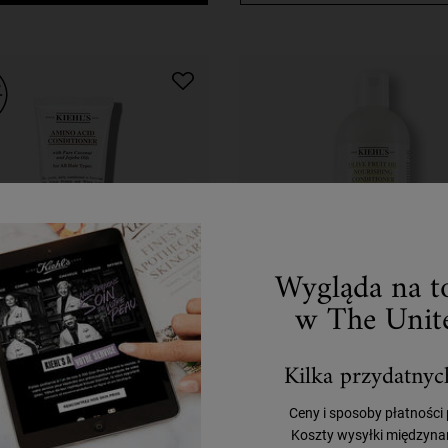
Wygląda na to
w The Unite
o Acid Conditioner -
Nourishing Olive Frui
Kilka przydatnyc
żywka do włosów z
Conditioner - Odżyw
aminokwasami
włosów suchych
Ceny i sposoby płatności
, odżywka do codziennego stosowania
Lekka, nawilżająca odżywka do 
 wszystkich rodzajów włosów.
suchych.
Koszty wysyłki międzyna