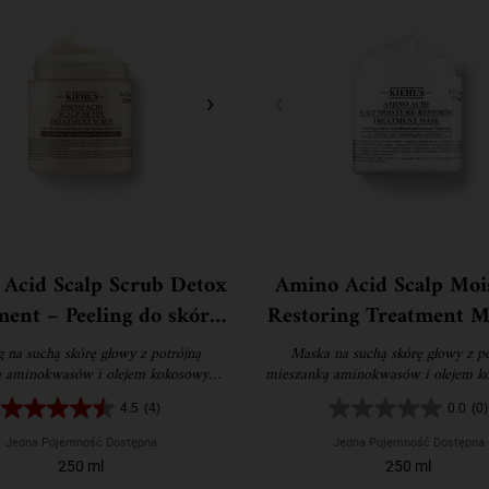
Acid Scalp Scrub Detox
Amino Acid Scalp Moi
ment – Peeling do skóry
Restoring Treatment M
owy z aminokwasami
Maska do skóry gło
g na suchą skórę głowy z potrójną
Maska na suchą skórę głowy z po
aminokwasami
ą aminokwasów i olejem kokosowym.
mieszanką aminokwasów i olejem k
enów, bez siarczanów i bez silikonu.
Bez parabenów, bez siarczanów i bez
4.5
(4)
0.0
(0)
Jedna Pojemność Dostępna
Jedna Pojemność Dostępna
250 ml
250 ml