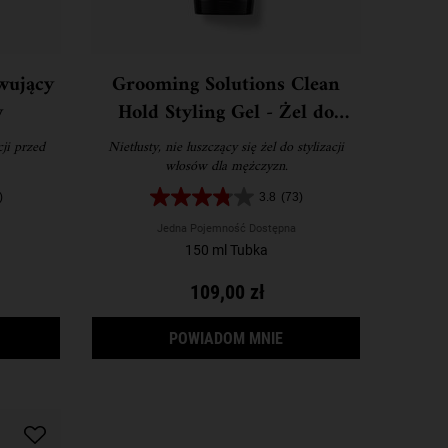
wujący
Grooming Solutions Clean
w
Hold Styling Gel - Żel do
włosów dla mężczyzn
ji przed
Nietłusty, nie łuszczący się żel do stylizacji
włosów dla mężczyzn.
)
3.8
(73)
Jedna Pojemność Dostępna
150 ml Tubka
109,00 zł
 MASK - MASKA DO WŁOSÓW SUCHYCH I ZNISZCZONYCH
MAGIC ELIXIR - ODBUDOWUJĄCY ELIKSIR DO WŁOSÓW
GDY GROOMING SOLUTIO
POWIADOM MNIE