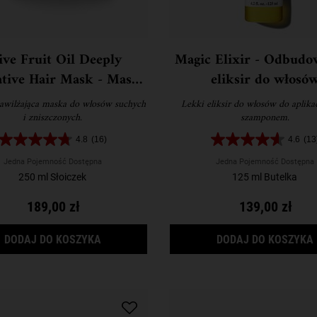
ive Fruit Oil Deeply
Magic Elixir - Odbudo
tive Hair Mask - Maska
eliksir do włosó
o włosów suchych i
awilżająca maska do włosów suchych
Lekki eliksir do włosów do aplikac
zniszczonych
i zniszczonych.
szamponem.
4.8
(16)
4.6
(13
Jedna Pojemność Dostępna
Jedna Pojemność Dostępna
250 ml Słoiczek
125 ml Butelka
189,00 zł
139,00 zł
OLIVE FRUIT OIL DEEPLY REPARATIVE HAIR
DODAJ DO KOSZYKA
DODAJ DO KOSZYKA