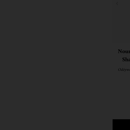
Nour
Sh
Odżywc