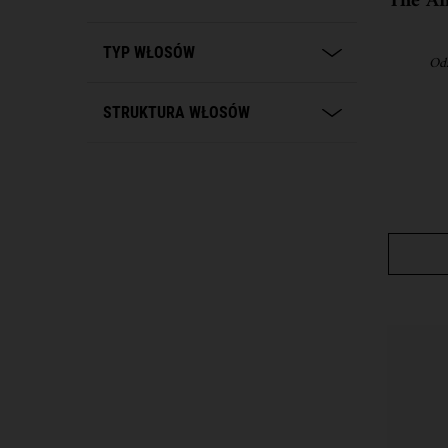
The Am
TYP WŁOSÓW
Odż
STRUKTURA WŁOSÓW