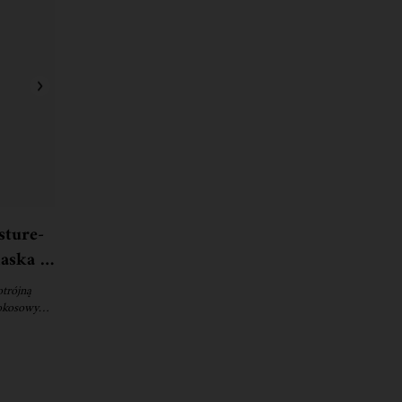
sture-
aska –
wy z
trójną
okosowym.
 silikonu.