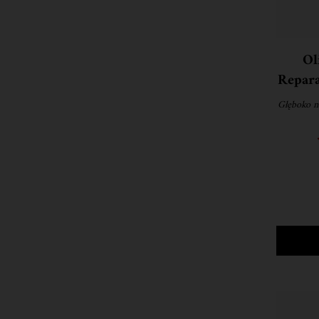
Ol
Repara
d
Głęboko n