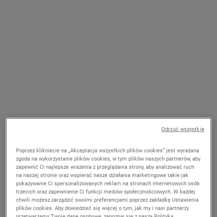
Jedna Pojemność Dostępna
Jedna Pojemność Dostępna
15 ml Butelka
150 ml Tubka
199,00 zł
129,00 zł
MIDNIGHT RECOVERY EYE - ODŻYWCZY
ULTRA
DODAJ DO KOSZYKA
DODAJ DO KOSZYKA
Odrzuć wszystkie
Poprzez klikniecie na „Akceptacja wszystkich plików cookies” jest wyrażana
zgoda na wykorzystanie plików cookies, w tym plików naszych partnerów, aby
zapewnić Ci najlepsze wrażenia z przeglądania strony, aby analizować ruch
na naszej stronie oraz wspierać nasze działania marketingowe takie jak
pokazywanie Ci spersonalizowanych reklam na stronach internetowych osób
trzecich oraz zapewnienie Ci funkcji mediów społecznościowych. W każdej
Ultra Light Daily UV Defense
Age-Defying Trio
chwili możesz zarządzić swoimi preferencjami poprzez zakładkę Ustawienia
Aqua Gel SPF 50 PA++++
plików cookies. Aby dowiedzieć się więcej o tym, jak my i nasi partnerzy
Pielęgnacja z filtrem UV do skóry tłustej
Widocznie redukuje zmarszczki i
przetwarzamy Twoje dane osobowe, zapoznaj się z naszą Polityką