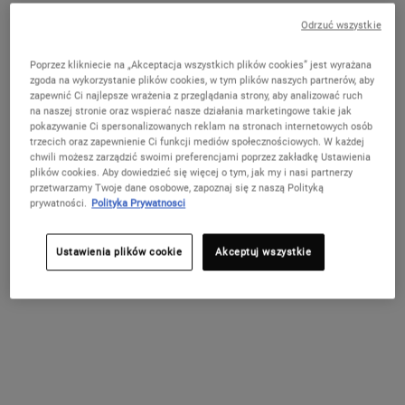
FILTER MENU
Nie w United States? Zmień kraj
Odrzuć wszystkie
Poprzez klikniecie na „Akceptacja wszystkich plików cookies” jest wyrażana
zgoda na wykorzystanie plików cookies, w tym plików naszych partnerów, aby
zapewnić Ci najlepsze wrażenia z przeglądania strony, aby analizować ruch
ZMIEŃ KRAJ / REGION
na naszej stronie oraz wspierać nasze działania marketingowe takie jak
pokazywanie Ci spersonalizowanych reklam na stronach internetowych osób
trzecich oraz zapewnienie Ci funkcji mediów społecznościowych. W każdej
chwili możesz zarządzić swoimi preferencjami poprzez zakładkę Ustawienia
plików cookies. Aby dowiedzieć się więcej o tym, jak my i nasi partnerzy
przetwarzamy Twoje dane osobowe, zapoznaj się z naszą Polityką
prywatności.
Polityka Prywatnosci
Midnight Recovery Concentrate -
Serum do twarzy na noc
Ustawienia plików cookie
Akceptuj wszystkie
Serum do twarzy na noc, które w
widoczny sposób odbudowuje skórę
podczas snu.
4.8
(279)
Wybierz wielkość