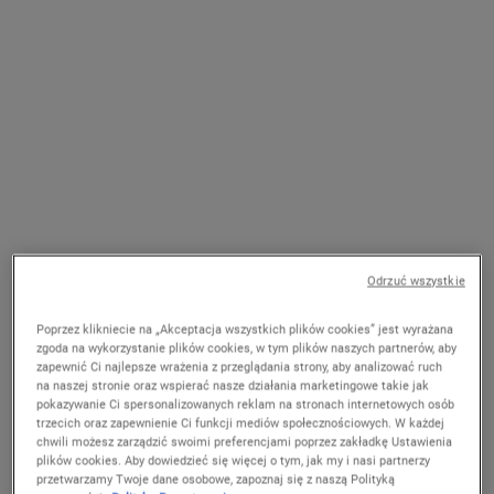
60 ml
179,00 zł
299,00 zł
EXPERTLY CLEAR BLEMISH-TREATING 
ULTRA 
DODAJ DO KOSZYKA
DODAJ DO KOSZYKA
Odrzuć wszystkie
Poprzez klikniecie na „Akceptacja wszystkich plików cookies” jest wyrażana
zgoda na wykorzystanie plików cookies, w tym plików naszych partnerów, aby
zapewnić Ci najlepsze wrażenia z przeglądania strony, aby analizować ruch
na naszej stronie oraz wspierać nasze działania marketingowe takie jak
pokazywanie Ci spersonalizowanych reklam na stronach internetowych osób
Ultra Facial Cream - Nawilżający
Powerful Wrinkle Reducing Eye
trzecich oraz zapewnienie Ci funkcji mediów społecznościowych. W każdej
krem do twarzy
Cream - Krem pod oczy
chwili możesz zarządzić swoimi preferencjami poprzez zakładkę Ustawienia
korygujący zmarszczki
plików cookies. Aby dowiedzieć się więcej o tym, jak my i nasi partnerzy
Nasz najlepszy krem nawilżający do
Intensywna kuracja przeciwzmarszczkowa
przetwarzamy Twoje dane osobowe, zapoznaj się z naszą Polityką
twarzy o unikalnej formule dla wszystkich
pod oczy