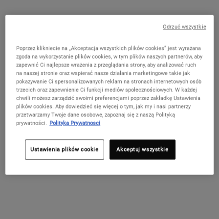
Odrzuć wszystkie
Poprzez klikniecie na „Akceptacja wszystkich plików cookies” jest wyrażana
zgoda na wykorzystanie plików cookies, w tym plików naszych partnerów, aby
zapewnić Ci najlepsze wrażenia z przeglądania strony, aby analizować ruch
na naszej stronie oraz wspierać nasze działania marketingowe takie jak
pokazywanie Ci spersonalizowanych reklam na stronach internetowych osób
WYCIĄG Z NAGIETKA
OLEJ Z NASION
trzecich oraz zapewnienie Ci funkcji mediów społecznościowych. W każdej
KONOPII
chwili możesz zarządzić swoimi preferencjami poprzez zakładkę Ustawienia
Wyciąg z kwiatu nagietka
plików cookies. Aby dowiedzieć się więcej o tym, jak my i nasi partnerzy
przetwarzamy Twoje dane osobowe, zapoznaj się z naszą Polityką
lekarskiego - jego płatki działają
Olejek ziołowy, tłoczony na
prywatności.
Polityka Prywatnosci
kojąco na skórę.
zimno z nasion konopi, znany
jest ze swoich właściwości
Dowiedz się więcej
łagodzących i kojących.
Ustawienia plików cookie
Akceptuj wszystkie
Dowiedz się więcej