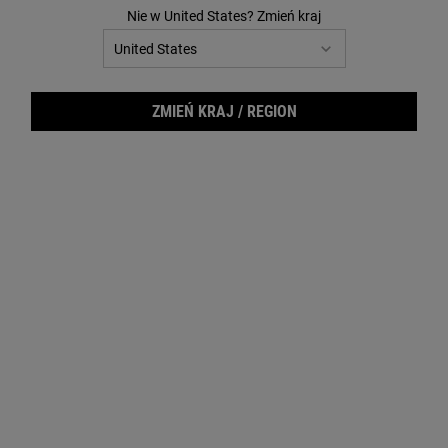
Nie w United States? Zmień kraj
ZMIEŃ KRAJ / REGION
SKWALAN
LAWENDOWY OLEJEK
ETERYCZNY
Wysoce przetworzony,
nawilżający olejek pozyskiwany
Botaniczny olejek znany z
z oliwek.
kojących właściwości dla skóry
Dowiedz się więcej
Dowiedz się więcej