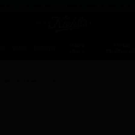
py za min. 199 zł i odbierz swój rytuał w prezencie | Wybierz Glow, Repair lub Deto
USŁUGI
PORADY
AŁO
WŁOSY
PREZENTY
KIEHL'S
PIELĘGNACYJ
uj wyszukać w inny sposób.