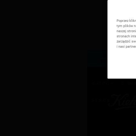
Poprzez klik
tym plików n
naszej stron
stronach int
zarządzić sw
i nasi partn
Zrób zakupy za min. 
prezencie | Wybierz G
zł - PL (PL)
ZNAJ