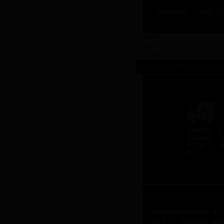
NOWOŚCI
PIELĘ
Main content
null
null
null null
DARMOWA
E
DOSTAWA
D
OD 250
S
PLN
SKONTAKTUJ
OBSŁUGA
O
SIĘ Z
KLIENTA
MA