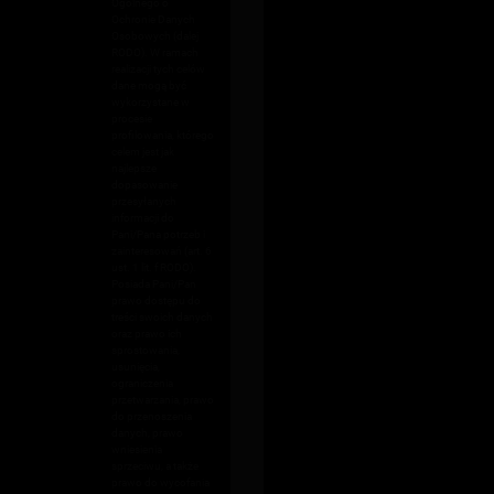
Ogólnego o
Ochronie Danych
Osobowych (dalej
RODO). W ramach
realizacji tych celów
dane mogą być
wykorzystane w
procesie
profilowania, którego
celem jest jak
najlepsze
dopasowanie
przesyłanych
informacji do
Pani/Pana potrzeb i
zainteresowań (art. 6
ust. 1 lit. f RODO).
Posiada Pani/Pan
prawo dostępu do
treści swoich danych
oraz prawo ich
sprostowania,
usunięcia,
ograniczenia
przetwarzania, prawo
do przenoszenia
danych, prawo
wniesienia
sprzeciwu, a także
prawo do wycofania