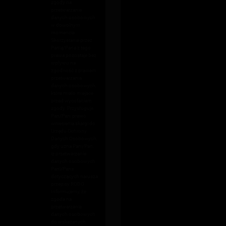
zgody na
przetwarzanie
danych osobowych
w dowolnym
momencie.
Skorzystanie przez
Panią/Pana z tego
prawa pozostaje bez
wpływu na
zgodność z prawem
przetwarzania
danych osobowych,
które miało miejsce
przed wycofaniem
zgody. Przysługuje
Pan/Pani prawo
wniesienia skargi do
Urzędu Ochrony
Danych Osobowych,
gdy uzna Pani/Pan,
iż przetwarzanie
danych osobowych
Pani/Pana
dotyczących narusza
przepisy RODO.
Informujemy, że
zgoda na
przetwarzanie
danych osobowych
do wskazanych