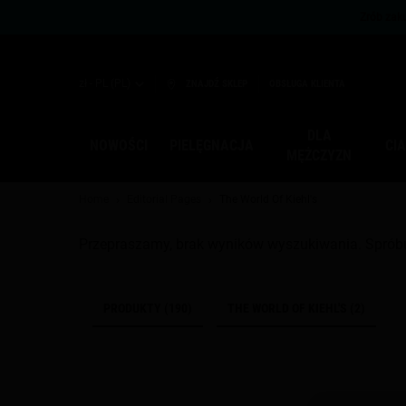
Zrób zaku
zł - PL (PL)
ZNAJDŹ SKLEP
OBSŁUGA KLIENTA
DLA
NOWOŚCI
PIELĘGNACJA
CI
MĘŻCZYZN
Main content
Home
Editorial Pages
The World Of Kiehl's
Przepraszamy, brak wyników wyszukiwania. Sprób
PRODUKTY (190)
THE WORLD OF KIEHL'S (2)