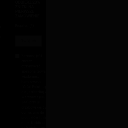
ODBIERZ 20%
ZNIŻKI NA
PIERWSZE
ZAMÓWIENIE!
(*)
Required
e
a
Twój adres e-mail
*
Zaznacz, jeśli
chcesz
otrzymywać
spersonalizowane
wiadomości
handlowe od
L'Oréal Polska sp. z
o.o., z siedzibą w
Warszawie (00-
844) przy ul.
Grzybowskiej 62 w
odniesieniu do
produktów i usług
marki Kiehl’s za
pośrednictwem