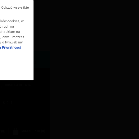
Odrzuć wszystkie
ików cookies, w
ć ruch na
ych reklam na
j chwili możesz
j o tym, jak my
a Prywatnosci
odbierz swój rytuał w
ir lub Detox
Kup teraz
OBSŁUGA KLIENTA
MÓJ KOSZYK
0
SIĘ
0 PRODUKT