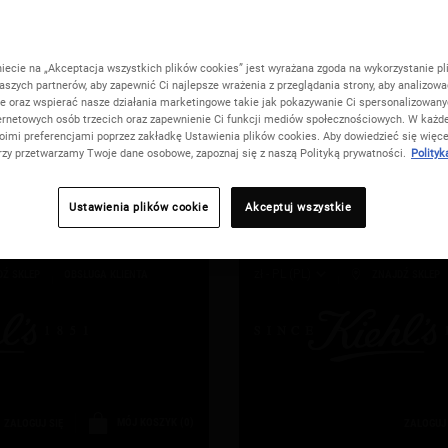
niecie na „Akceptacja wszystkich plików cookies” jest wyrażana zgoda na wykorzystanie pl
The World of Kiehl's (2)
aszych partnerów, aby zapewnić Ci najlepsze wrażenia z przeglądania strony, aby analizowa
ie oraz wspierać nasze działania marketingowe takie jak pokazywanie Ci spersonalizowan
ernetowych osób trzecich oraz zapewnienie Ci funkcji mediów społecznościowych. W każde
oimi preferencjami poprzez zakładkę Ustawienia plików cookies. Aby dowiedzieć się więce
erzy przetwarzamy Twoje dane osobowe, zapoznaj się z naszą Polityką prywatności.
Polityk
199 zł i odbierz swój rytuał w
Zrób zakupy za min. 199 zł i 
low, Repair lub Detox
Kup teraz
prezencie | Wybierz Glow, Repa
Ustawienia plików cookie
Akceptuj wszystkie
zł - PL (PL)
DŹ SKLEP
OBSŁUGA KLIENTA
ZNAJDŹ SKLEP
MÓJ KOSZYK
0
ZALOGUJ SIĘ
ZALOGUJ 
0 PRODUKT