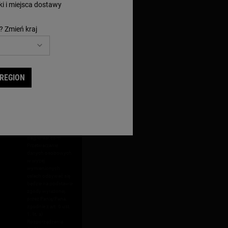
*
wiadomości.*
i i miejsca dostawy
​Administratorem
? Zmień kraj
Pani/Pana danych
osobowych jest
L’Oréal Polska Sp. z
o.o., z siedzibą w
Warszawie (00-844)
przy ul. Grzybowskiej
 REGION
62. Kontakt z
Inspektorem
Ochrony Danych w
L’Oréal Polska Sp. z
o.o. możliwy jest za
pośrednictwem
adresu e-mail
personal-
da@loreal.com
.
Przetwarzanie
danych osobowych
w wyżej
wymienionych
celach odbywać się
będzie na podstawie
zgody wyrażonej
przez Panią/Pana,
zgodnie z art. 6 ust.
1. lit. a)
Rozporządzenia