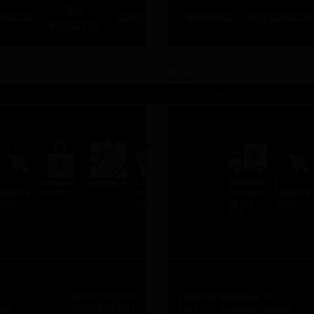
DLA
USŁUGI
GNACJA
CIAŁO
WŁOSY
NOWOŚCI
PREZENTY
PIELĘGNACJA
MĘŻCZYZN
KIEHL'S
Main content
null
null
null null
-
UNIKALNE
5 PRÓBEK
DARMOWA
E-
PREZENTY
IAGNOZA
OFERTY
DO
DOSTAWA
DIAGNOZA
KÓRY
ZAMÓWIENIA
OD 250
SKÓRY
PLN
ZAPISZ SIĘ DO
SKONTAKTUJ
OBSŁUGA
O
BAZY KIEHL'S I
RCE
SIĘ Z
KLIENTA
MARCE