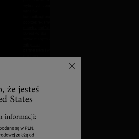
wybranych poniżej
kanałów
komunikacji oraz
poprzez reklamy
marek z portfolio
L'Oréal Polska
wyświetlanych
w
witrynach
partnerskich i w
mediach
społecznościowych
podczas
korzystania z tych
usług. Możesz w
, że jesteś
dowolnym
momencie wycofać
d States
swoją zgodę na
otrzymywanie
wiadomości i
zarządzać swoimi
h informacji:
preferencjami,
klikając link w
 podane są w PLN.
każdej wysłanej
przez nas
rodowej zależą od