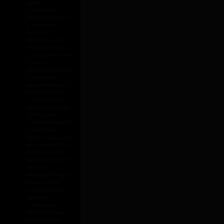
zgody na
przetwarzanie
danych osobowych
w dowolnym
momencie.
Skorzystanie przez
Panią/Pana z tego
prawa pozostaje bez
wpływu na
zgodność z prawem
przetwarzania
danych osobowych,
które miało miejsce
przed wycofaniem
zgody. Przysługuje
Pan/Pani prawo
wniesienia skargi do
Urzędu Ochrony
Danych Osobowych,
gdy uzna Pani/Pan,
iż przetwarzanie
danych osobowych
Pani/Pana
dotyczących narusza
przepisy RODO.
Informujemy, że
zgoda na
przetwarzanie
danych osobowych
do wskazanych