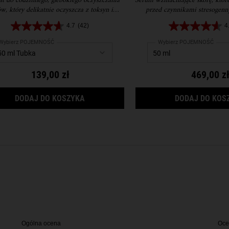
at do codzinnego, głebokiego oczyszczania
Serum wzmacniające skórę, któr
codziennego stosowania
w, który delikatnie oczyszcza z toksyn i
przed czynnikami stresogenn
złuszcza skórę.
koryguje oznaki starzeni
4.7
(42)
4
Wybierz POJEMNOŚĆ
Wybierz POJEMNOŚĆ
139,00 zł
469,00 z
NCED REPAIR BARRIER CREAM – KREM BARIEROWY DO TWARZY
RARE EARTH DEEP PORE DAILY CLEANSE
DODAJ DO KOSZYKA
DODAJ DO KOS