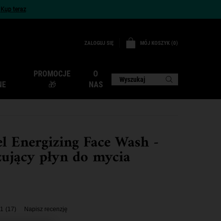
x
Kup teraz
MÓJ KOSZYK
0
ZALOGUJ SIĘ
0 PRODUKT
PROMOCJE
O
Wyszukaj
NE
🎁
NAS
el Energizing Face Wash -
zujący płyn do mycia
.1
(17)
Napisz recenzję