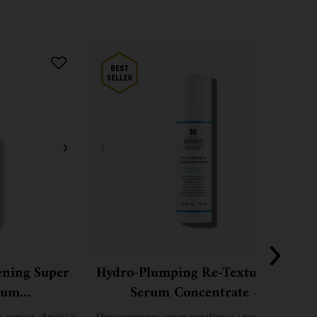
ening Super
Hydro-Plumping Re-Texturizing
rum
Serum Concentrate -
eniowe
Skoncentrowane serum