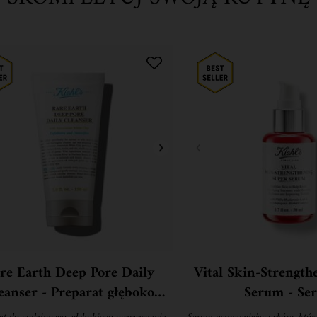
re Earth Deep Pore Daily
Vital Skin-Strength
eanser - Preparat głęboko
Serum - Se
oczyszczający pory do
przeciwstarz