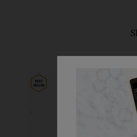
S
PDP Routine Section
Krok 1