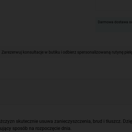
Darmowa dostawa od
Zarezerwuj konsultacje w butiku i odbierz spersonalizowaną rutynę piel
zyzn skutecznie usuwa zanieczyszczenia, brud i tłuszcz. Dzięki
zujący sposób na rozpoczęcie dnia.