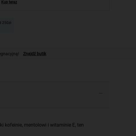
Kup teraz
 250zł
ęgnacyjną!
Znajdź butik
 kofeinie, mentolowi i witaminie E, ten