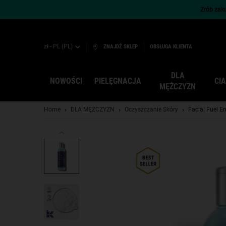
Zrób zaku
zł - PL (PL)
ZNAJDŹ SKLEP
OBSŁUGA KLIENTA
DLA
NOWOŚCI
PIELĘGNACJA
CI
MĘŻCZYZN
Main content
Home
DLA MĘŻCZYZN
Oczyszczanie Skóry
Facial Fuel E