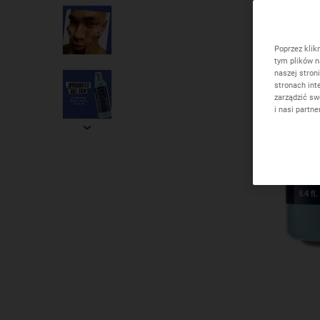
Poprzez klik
tym plików n
naszej stron
stronach int
zarządzić sw
i nasi partn