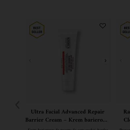
Ultra Facial Advanced Repair
Ra
Barrier Cream – Krem barierowy
Cl
do twarzy