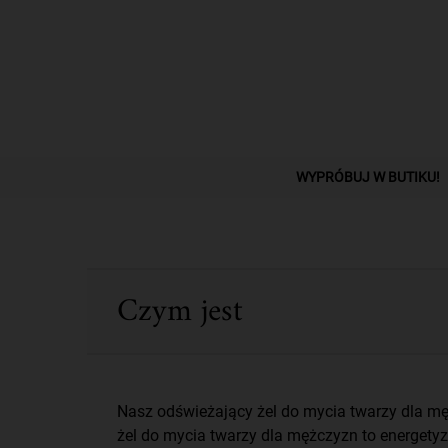
PDP Find A Store Section
WYPRÓBUJ W BUTIKU!
PDP Sections Accordion
Czym jest
Nasz odświeżający żel do mycia twarzy dla mężc
żel do mycia twarzy dla mężczyzn to energety