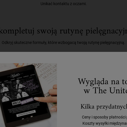
Unikać kontaktu z oczami.
kompletuj swoją rutynę pielęgnacyj
Odkryj skuteczne formuły, które wzbogacą twoją rutynę pielęgnacyjną.
Krok 2
Krok 3
Wygląda na to
w The Unite
Kilka przydatnyc
Ceny i sposoby płatności
Koszty wysyłki międzyna