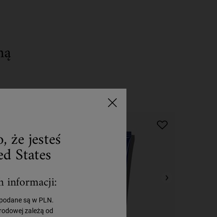
ną
Krok 4
, że jesteś
d States
h informacji:
 podane są w PLN.
rodowej zależą od