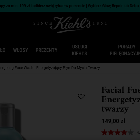
py za min. 199 zł i odbierz swój rytuał w prezencie | Wybierz Glow, Repair lub Deto
USŁUGI
PORADY
AŁO
WŁOSY
PREZENTY
KIEHL'S
PIELĘGNACYJ
nergizing Face Wash - Energetyzujący Płyn Do Mycia Twarzy
Facial Fu
Energety
twarzy
149,00 zł
4
4.1
z