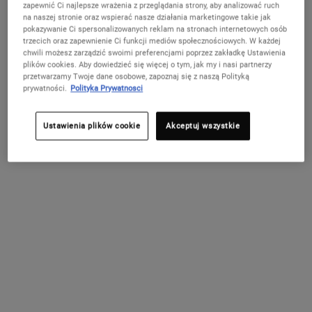
zapewnić Ci najlepsze wrażenia z przeglądania strony, aby analizować ruch
na naszej stronie oraz wspierać nasze działania marketingowe takie jak
pokazywanie Ci spersonalizowanych reklam na stronach internetowych osób
Skoncentrowane serum nawilżające i poprawiające strukturę skóry.
trzecich oraz zapewnienie Ci funkcji mediów społecznościowych. W każdej
chwili możesz zarządzić swoimi preferencjami poprzez zakładkę Ustawienia
Wybierz pojemność:
plików cookies. Aby dowiedzieć się więcej o tym, jak my i nasi partnerzy
15 ml
50 ml
119,00 zł
339,00 zł
przetwarzamy Twoje dane osobowe, zapoznaj się z naszą Polityką
Wybrano
Wariant tego produktu jest niedostępny,
, 1 of 3
Wybrano
Wariant tego produkt
, 2 of 3
(793,33 zł / 100 ml)
(678,00 zł / 100 ml)
prywatności.
Polityka Prywatnosci
75 ml
Ustawienia plików cookie
Akceptuj wszystkie
419,00 zł
Wybrano
, 3 of 3
(558,67 zł / 100 ml)
W MAGAZYNIE
Już Tylko Krok Dzieli Cię Od Odbioru
Spersonalizowanego Zestawu!
Ten produkt przybliża Cię do odebrania prezentu
od 199 zł! Wybierz pielęgnację dla swojej skóry
(Glow, Repair lub Detox), wpisz odpowiedni kod w
koszyku i odbierz swój letni zestaw w prezencie.
Kup teraz