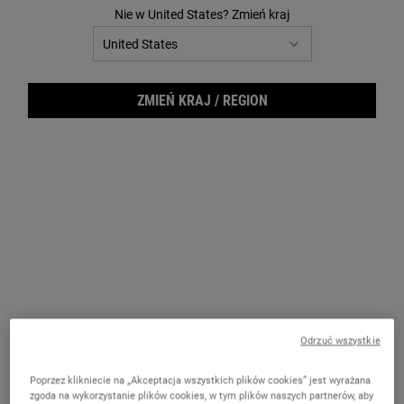
123
Nie w United States? Zmień kraj
Reviews.
Łącze
do
tej
samej
strony.
ZMIEŃ KRAJ / REGION
Hydr
Odrzuć wszystkie
Poprzez klikniecie na „Akceptacja wszystkich plików cookies” jest wyrażana
zgoda na wykorzystanie plików cookies, w tym plików naszych partnerów, aby