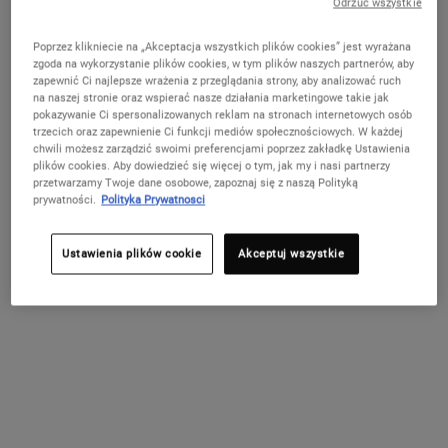
Odrzuć wszystkie
Nie w United States? Zmień kraj
Poprzez klikniecie na „Akceptacja wszystkich plików cookies” jest wyrażana
zgoda na wykorzystanie plików cookies, w tym plików naszych partnerów, aby
Creamy Eye
Ultra Facial
Midnight
Calendula
zapewnić Ci najlepsze wrażenia z przeglądania strony, aby analizować ruch
Treatment
Cream -
Recovery
Deep
na naszej stronie oraz wspierać nasze działania marketingowe takie jak
with Avocado
Nawilżający
Concentrate -
Cleansing
ZMIEŃ KRAJ / REGION
Nawilżający i
Nasz najlepszy
Serum do twarzy
Wysoce
pokazywanie Ci spersonalizowanych reklam na stronach internetowych osób
- Odżywczy
krem do
Serum do
Foaming Face
odżywczy krem
krem nawilżający
na noc, które w
skuteczna,
trzecich oraz zapewnienie Ci funkcji mediów społecznościowych. W każdej
krem pod
twarzy
twarzy na
Wash -
pod oczy z
do twarzy o
widoczny sposób
głęboko
chwili możesz zarządzić swoimi preferencjami poprzez zakładkę Ustawienia
oczy z
noc
Pianka
awokado.
unikalnej
odbudowuje
oczyszczająca
plików cookies. Aby dowiedzieć się więcej o tym, jak my i nasi partnerzy
formule dla
skórę podczas
pianka do mycia
awokado o
oczyszczająca
4.6
(352)
4.7
(716)
4.8
(279)
4.8
(152)
przetwarzamy Twoje dane osobowe, zapoznaj się z naszą Polityką
wszystkich
snu.
twarzy, która
kremowej
do twarzy z
prywatności.
Polityka Prywatnosci
typów cery.
uzupełnia ubytki
Wybierz POJEMNOŚĆ
Wybierz POJEMNOŚĆ
Wybierz wielkość
Wybierz POJEMNOŚĆ
konsystencji
nagietka
i koi skórę.
lekarskiego
Ustawienia plików cookie
Akceptuj wszystkie
179,00 zł
129,00 zł
399,00 zł
79,00 zł
DODAJ
DODAJ
DODAJ
DODAJ
DO
DO
DO
DO
KOSZYKA
KOSZYKA
KOSZYKA
KOSZYKA
CREAMY EYE TREATMENT WITH AVOCADO - ODŻYWCZY K
ULTRA FACIAL CREAM - NAWILŻAJĄCY 
MIDNIGHT RECOVERY CO
CALEND