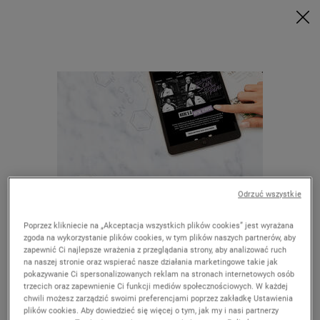
Zrób zakupy za min. 199 zł i odbierz swój rytuał w prezencie | Wybierz
Glow, Repair lub Detox
Kup teraz
0
MÓJ
0 PRODUKT
ZNAJDŹ
KOSZYK
SKLEP
Wyszukaj
Main content
WRÓĆ DO HOME
Odrzuć wszystkie
Poprzez klikniecie na „Akceptacja wszystkich plików cookies” jest wyrażana
DARMOWA
zgoda na wykorzystanie plików cookies, w tym plików naszych partnerów, aby
DOSTAWA
zapewnić Ci najlepsze wrażenia z przeglądania strony, aby analizować ruch
OD 250 PLN
Wygląda na to, że jesteś w The United
na naszej stronie oraz wspierać nasze działania marketingowe takie jak
pokazywanie Ci spersonalizowanych reklam na stronach internetowych osób
States
E-DIAGNOZA
UNIKALNE
trzecich oraz zapewnienie Ci funkcji mediów społecznościowych. W każdej
SKÓRY
OFERTY
chwili możesz zarządzić swoimi preferencjami poprzez zakładkę Ustawienia
plików cookies. Aby dowiedzieć się więcej o tym, jak my i nasi partnerzy