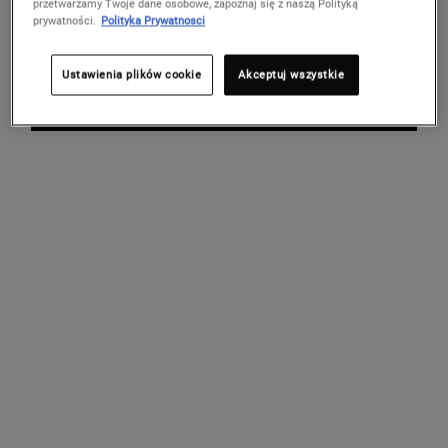
przetwarzamy Twoje dane osobowe, zapoznaj się z naszą Polityką
Nie w United States? Zmień kraj
5 PRÓBEK
prywatności.
Polityka Prywatnosci
PREZENTY
DO ZAMÓWIENIA
Ustawienia plików cookie
Akceptuj wszystkie
ZMIEŃ KRAJ / REGION
OBSŁUGA KLIENTA
O MARCE KIEHL'S
Napisz do nas
Porady pielęgnacyjne
Live Chat
Działalność charytatywna
+(48)(22)255-24-70
Znajdź sklep
FAQ
ZAPISZ SIĘ DO BAZY KIEHL'S I ODBIERZ 20% ZNIŻKI NA PIERWSZE
ZAMÓWIENIE!
(*)
Required