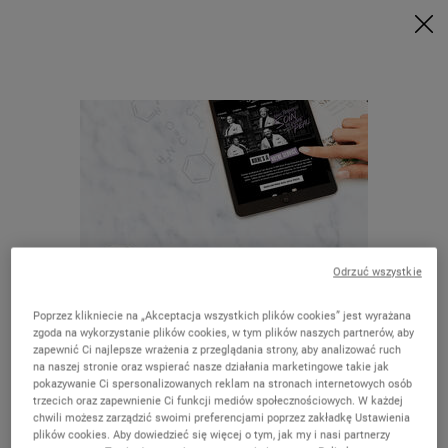
Zrób zakupy za min. 199 zł i odbierz swój rytuał w prezencie | Wybierz
Glow, Repair lub Detox
Kup teraz
0
MÓJ
0 PRODUKT
ZNAJDŹ
KOSZYK
SKLEP
Wyszukaj
Main content
WRÓĆ DO HOME
Odrzuć wszystkie
Poprzez klikniecie na „Akceptacja wszystkich plików cookies” jest wyrażana
DARMOWA
zgoda na wykorzystanie plików cookies, w tym plików naszych partnerów, aby
DOSTAWA
zapewnić Ci najlepsze wrażenia z przeglądania strony, aby analizować ruch
OD 250 PLN
Wygląda na to, że jesteś w The United
na naszej stronie oraz wspierać nasze działania marketingowe takie jak
pokazywanie Ci spersonalizowanych reklam na stronach internetowych osób
States
E-DIAGNOZA
UNIKALNE
trzecich oraz zapewnienie Ci funkcji mediów społecznościowych. W każdej
SKÓRY
OFERTY
chwili możesz zarządzić swoimi preferencjami poprzez zakładkę Ustawienia
plików cookies. Aby dowiedzieć się więcej o tym, jak my i nasi partnerzy