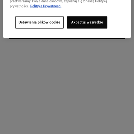
przetwarzamy Twoje dane osobowe, zapoznaj się z naszą Polityką
Nie w United States? Zmień kraj
5 PRÓBEK
prywatności.
Polityka Prywatnosci
PREZENTY
DO ZAMÓWIENIA
Ustawienia plików cookie
Akceptuj wszystkie
ZMIEŃ KRAJ / REGION
OBSŁUGA KLIENTA
O MARCE KIEHL'S
Napisz do nas
Porady pielęgnacyjne
Live Chat
Działalność charytatywna
+(48)(22)255-24-70
Znajdź sklep
FAQ
ZAPISZ SIĘ DO BAZY KIEHL'S I ODBIERZ 20% ZNIŻKI NA PIERWSZE
ZAMÓWIENIE!
(*)
Required