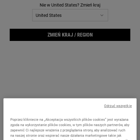
Reviews.
Nie w United States? Zmień kraj
Łącze
do
tej
samej
strony.
ZMIEŃ KRAJ / REGION
Ultr
Odrzuć wszystkie
Poprzez klikniecie na „Akceptacja wszystkich plików cookies” jest wyrażana
zgoda na wykorzystanie plików cookies, w tym plików naszych partnerów, aby
zapewnić Ci najlepsze wrażenia z przeglądania strony, aby analizować ruch
na naszej stronie oraz wspierać nasze działania marketingowe takie jak