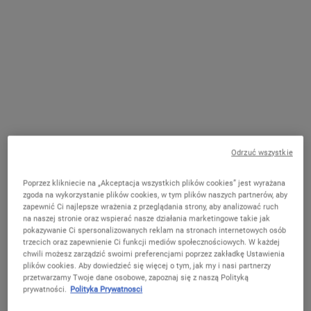
Odrzuć wszystkie
Skoncentrowane 1,5% serum z kwasem hialuronowym do skóry
suchej wykonane tylko z 7 składników, które pomaga uzupełnić i
zatrzymać wilgoć dla zdrowiej wyglądającej, nawilżonej skóry.
Poprzez klikniecie na „Akceptacja wszystkich plików cookies” jest wyrażana
zgoda na wykorzystanie plików cookies, w tym plików naszych partnerów, aby
One pojemność only
zapewnić Ci najlepsze wrażenia z przeglądania strony, aby analizować ruch
30 ml
na naszej stronie oraz wspierać nasze działania marketingowe takie jak
199,00 zł
Wybrano
, 1 of 1
(663,33 zł / 100 ml)
pokazywanie Ci spersonalizowanych reklam na stronach internetowych osób
trzecich oraz zapewnienie Ci funkcji mediów społecznościowych. W każdej
chwili możesz zarządzić swoimi preferencjami poprzez zakładkę Ustawienia
W MAGAZYNIE
plików cookies. Aby dowiedzieć się więcej o tym, jak my i nasi partnerzy
przetwarzamy Twoje dane osobowe, zapoznaj się z naszą Polityką
prywatności.
Polityka Prywatnosci
Już Tylko Krok Dzieli Cię Od Odbioru
Spersonalizowanego Zestawu!