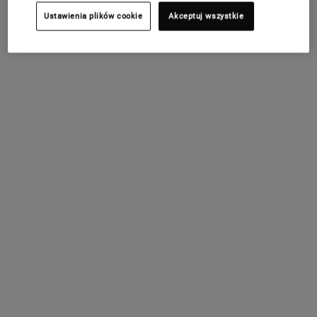
Ten produkt przybliża Cię do odebrania prezentu
Ustawienia plików cookie
Akceptuj wszystkie
od 199 zł! Wybierz pielęgnację dla swojej skóry
(Glow, Repair lub Detox), wpisz odpowiedni kod w
koszyku i odbierz swój letni zestaw w prezencie.
Kup teraz
Darmowa dostawa od 250zł
PDP Find A Store Section
WYPRÓBUJ W BUTIKU!
Znajdź butik
Zarezerwuj konsultację w butiku!
PDP Sections Accordion
Czym jest
Skoncentrowane serum do twarzy z kwasem