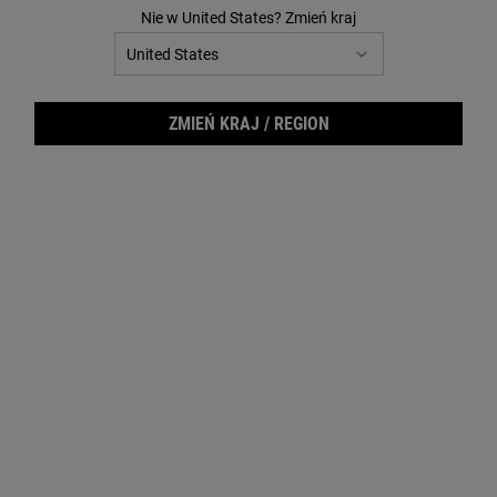
8
Nie w United States? Zmień kraj
Reviews.
Łącze
do
tej
samej
strony.
ZMIEŃ KRAJ / REGION
Ultr