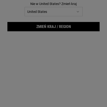
3
Nie w United States? Zmień kraj
Reviews.
Łącze
do
tej
samej
strony.
ZMIEŃ KRAJ / REGION
Ultr