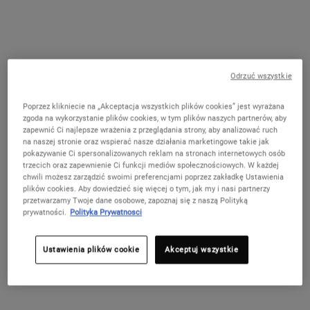
Skoncentrowane serum z kwasem glikolowym o stężeniu 9,8%,
zawierające tylko 7 składników, które widocznie wygładza
Odrzuć wszystkie
strukturę skóry i zwiększa jej blask.
One pojemność only
Poprzez klikniecie na „Akceptacja wszystkich plików cookies” jest wyrażana
30 ml
zgoda na wykorzystanie plików cookies, w tym plików naszych partnerów, aby
199,00 zł
Wybrano
Wariant tego produktu jest niedostępny,
, 1 of 1
zapewnić Ci najlepsze wrażenia z przeglądania strony, aby analizować ruch
(663,33 zł / 100 ml)
na naszej stronie oraz wspierać nasze działania marketingowe takie jak
pokazywanie Ci spersonalizowanych reklam na stronach internetowych osób
WYPRZEDANE
trzecich oraz zapewnienie Ci funkcji mediów społecznościowych. W każdej
chwili możesz zarządzić swoimi preferencjami poprzez zakładkę Ustawienia
plików cookies. Aby dowiedzieć się więcej o tym, jak my i nasi partnerzy
Już Tylko Krok Dzieli Cię Od Odbioru
przetwarzamy Twoje dane osobowe, zapoznaj się z naszą Polityką
Spersonalizowanego Zestawu!
prywatności.
Polityka Prywatnosci
Ten produkt przybliża Cię do odebrania prezentu
od 199 zł! Wybierz pielęgnację dla swojej skóry
Ustawienia plików cookie
Akceptuj wszystkie
(Glow, Repair lub Detox), wpisz odpowiedni kod w
koszyku i odbierz swój letni zestaw w prezencie.
Kup teraz