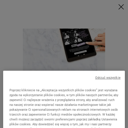
Zrób zakupy za min. 199 zł i odbierz swój rytuał w prezencie | Wybierz
Glow, Repair lub Detox
Kup teraz
0
MÓJ
0 PRODUKT
ZNAJDŹ
KOSZYK
SKLEP
Wyszukaj
Main content
WRÓĆ DO HOME
Odrzuć wszystkie
Poprzez klikniecie na „Akceptacja wszystkich plików cookies” jest wyrażana
DARMOWA
zgoda na wykorzystanie plików cookies, w tym plików naszych partnerów, aby
DOSTAWA
zapewnić Ci najlepsze wrażenia z przeglądania strony, aby analizować ruch
OD 250 PLN
Wygląda na to, że jesteś w The United
na naszej stronie oraz wspierać nasze działania marketingowe takie jak
pokazywanie Ci spersonalizowanych reklam na stronach internetowych osób
States
E-DIAGNOZA
UNIKALNE
trzecich oraz zapewnienie Ci funkcji mediów społecznościowych. W każdej
SKÓRY
OFERTY
chwili możesz zarządzić swoimi preferencjami poprzez zakładkę Ustawienia
plików cookies. Aby dowiedzieć się więcej o tym, jak my i nasi partnerzy