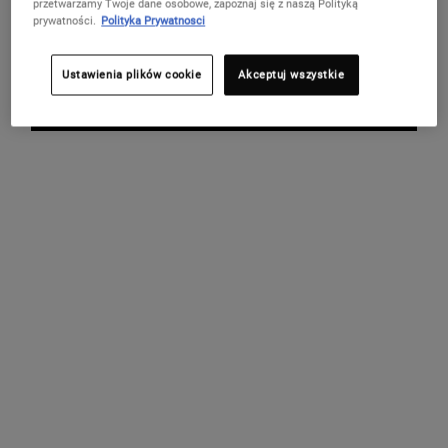
przetwarzamy Twoje dane osobowe, zapoznaj się z naszą Polityką
Nie w United States? Zmień kraj
5 PRÓBEK
prywatności.
Polityka Prywatnosci
PREZENTY
DO ZAMÓWIENIA
Ustawienia plików cookie
Akceptuj wszystkie
ZMIEŃ KRAJ / REGION
OBSŁUGA KLIENTA
O MARCE KIEHL'S
Napisz do nas
Porady pielęgnacyjne
Live Chat
Działalność charytatywna
+(48)(22)255-24-70
Znajdź sklep
FAQ
ZAPISZ SIĘ DO BAZY KIEHL'S I ODBIERZ 20% ZNIŻKI NA PIERWSZE
ZAMÓWIENIE!
(*)
Required