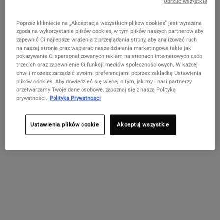
Odrzuć wszystkie
Nie w United States? Zmień kraj
Poprzez klikniecie na „Akceptacja wszystkich plików cookies” jest wyrażana
zgoda na wykorzystanie plików cookies, w tym plików naszych partnerów, aby
Creamy Eye
Ultra Facial
Midnight
Calendula
zapewnić Ci najlepsze wrażenia z przeglądania strony, aby analizować ruch
Treatment
Cream -
Recovery
Deep
na naszej stronie oraz wspierać nasze działania marketingowe takie jak
with Avocado
Nawilżający
Concentrate -
Cleansing
ZMIEŃ KRAJ / REGION
Nawilżający i
Nasz najlepszy
Serum do twarzy
Wysoce
pokazywanie Ci spersonalizowanych reklam na stronach internetowych osób
- Odżywczy
krem do
Serum do
Foaming Face
odżywczy krem
krem nawilżający
na noc, które w
skuteczna,
trzecich oraz zapewnienie Ci funkcji mediów społecznościowych. W każdej
krem pod
twarzy
twarzy na
Wash -
pod oczy z
do twarzy o
widoczny sposób
głęboko
chwili możesz zarządzić swoimi preferencjami poprzez zakładkę Ustawienia
oczy z
noc
Pianka
awokado.
unikalnej
odbudowuje
oczyszczająca
plików cookies. Aby dowiedzieć się więcej o tym, jak my i nasi partnerzy
formule dla
skórę podczas
pianka do mycia
awokado o
oczyszczająca
4.6
(352)
4.7
(717)
4.8
(279)
4.8
(152)
przetwarzamy Twoje dane osobowe, zapoznaj się z naszą Polityką
wszystkich
snu.
twarzy, która
kremowej
do twarzy z
prywatności.
Polityka Prywatnosci
typów cery.
uzupełnia ubytki
Wybierz POJEMNOŚĆ
Wybierz POJEMNOŚĆ
Wybierz wielkość
Wybierz POJEMNOŚĆ
konsystencji
nagietka
i koi skórę.
lekarskiego
Ustawienia plików cookie
Akceptuj wszystkie
179,00 zł
129,00 zł
399,00 zł
79,00 zł
DODAJ
DODAJ
DODAJ
DODAJ
DO
DO
DO
DO
KOSZYKA
KOSZYKA
KOSZYKA
KOSZYKA
CREAMY EYE TREATMENT WITH AVOCADO - ODŻYWCZY K
ULTRA FACIAL CREAM - NAWILŻAJĄCY 
MIDNIGHT RECOVERY CO
CALEND