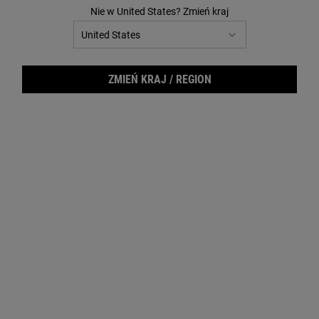
Nie w United States? Zmień kraj
Strona Główna
O Nas
Składniki
Słownik składników
ZMIEŃ KRAJ / REGION
SKWALAN
LAWENDOWY OLEJEK
ETERYCZNY
Wysoce przetworzony,
nawilżający olejek pozyskiwany
Botaniczny olejek znany z
z oliwek.
kojących właściwości dla skóry
Dowiedz się więcej
Dowiedz się więcej