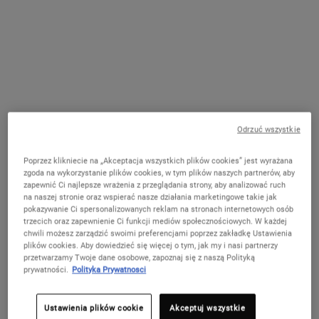
Odrzuć wszystkie
Poprzez klikniecie na „Akceptacja wszystkich plików cookies” jest wyrażana
zgoda na wykorzystanie plików cookies, w tym plików naszych partnerów, aby
WYCIĄG Z NAGIETKA
OLEJ Z NASION
zapewnić Ci najlepsze wrażenia z przeglądania strony, aby analizować ruch
KONOPII
na naszej stronie oraz wspierać nasze działania marketingowe takie jak
Wyciąg z kwiatu nagietka
pokazywanie Ci spersonalizowanych reklam na stronach internetowych osób
lekarskiego - jego płatki działają
Olejek ziołowy, tłoczony na
trzecich oraz zapewnienie Ci funkcji mediów społecznościowych. W każdej
kojąco na skórę.
zimno z nasion konopi, znany
chwili możesz zarządzić swoimi preferencjami poprzez zakładkę Ustawienia
plików cookies. Aby dowiedzieć się więcej o tym, jak my i nasi partnerzy
jest ze swoich właściwości
Dowiedz się więcej
przetwarzamy Twoje dane osobowe, zapoznaj się z naszą Polityką
łagodzących i kojących.
prywatności.
Polityka Prywatnosci
Dowiedz się więcej
Ustawienia plików cookie
Akceptuj wszystkie