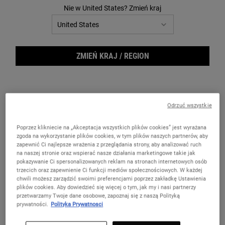
jesteś połączony z Internetem, co obejmuje także strony internetowe
Nie w United States? Zmień kraj
Grupy L’Oréal. Pliki Cookies mogą zawierać ustawienia witryn lub być
używane do śledzenia interakcji użytkowników z witryną. W celu
uzyskania dalszych informacji prosimy o zapoznanie się z następującą
stroną:
https://cookiepedia.co.uk
lub
http://www.aboutcookies.org.
ZMIEŃ KRAJ / REGION
DEZAKTYWACJA PLIKÓW COOKIES
Plikami Cookies możesz zarządzać za pomocą panelu Cookies, który
wyświetla się przy pierwszym wejściu na stronę internetową L’Oréal.
Odrzuć wszystkie
W przypadku chęci zmiany decyzji, panel do zarządzania plikami
Cookies możesz w każdej chwili znaleźć, klikając z przycisk "Cookie
Poprzez klikniecie na „Akceptacja wszystkich plików cookies” jest wyrażana
settings" u dołu strony.
zgoda na wykorzystanie plików cookies, w tym plików naszych partnerów, aby
zapewnić Ci najlepsze wrażenia z przeglądania strony, aby analizować ruch
Możesz także łatwo dostosować ustawienia Twojej przeglądarki w
na naszej stronie oraz wspierać nasze działania marketingowe takie jak
odniesieniu do aktywacji oraz dezaktywacji plików Cookies. Prosimy o
pokazywanie Ci spersonalizowanych reklam na stronach internetowych osób
trzecich oraz zapewnienie Ci funkcji mediów społecznościowych. W każdej
zapoznanie się opcją pomocy Twojej wyszukiwarki v razie potrzeby
chwili możesz zarządzić swoimi preferencjami poprzez zakładkę Ustawienia
oraz instrukcjami na stronie:
https://cookiepedia.co.uk/how-to-
plików cookies. Aby dowiedzieć się więcej o tym, jak my i nasi partnerzy
przetwarzamy Twoje dane osobowe, zapoznaj się z naszą Polityką
manage-cookies
prywatności.
Polityka Prywatnosci
RODZAJE I ROLA PLIKÓW COOKIES