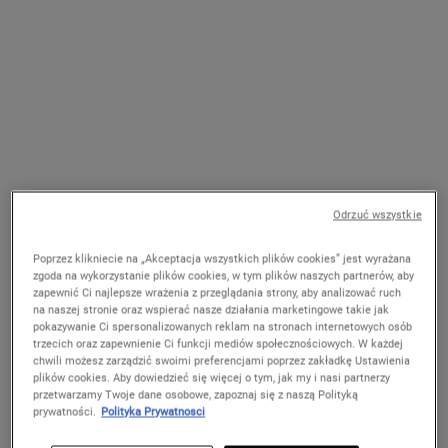
Ultra Facial Oil-Free Cleanser -
Ultra Facial Moisturizer -
Oczyszczający żel do cery tłustej
Intensywnie nawilżająca emulsja
do twarzy
Delikatnie pieniący się żel do mycia
Emulsja do twarzy o 24-godzinnym
twarzy dla skóry tłustej i normalnej.
działaniu nawilżającym do codziennego
Odrzuć wszystkie
stosowania.
5.0
(12)
4.7
(23)
Poprzez klikniecie na „Akceptacja wszystkich plików cookies” jest wyrażana
zgoda na wykorzystanie plików cookies, w tym plików naszych partnerów, aby
Jedna Pojemność Dostępna
Wybierz POJEMNOŚĆ
zapewnić Ci najlepsze wrażenia z przeglądania strony, aby analizować ruch
150 ml Tubka
na naszej stronie oraz wspierać nasze działania marketingowe takie jak
pokazywanie Ci spersonalizowanych reklam na stronach internetowych osób
trzecich oraz zapewnienie Ci funkcji mediów społecznościowych. W każdej
129,00 zł
179,00 zł
chwili możesz zarządzić swoimi preferencjami poprzez zakładkę Ustawienia
plików cookies. Aby dowiedzieć się więcej o tym, jak my i nasi partnerzy
ULTRA FACIAL OIL-FREE CLEANSER - 
ULTRA
DODAJ DO KOSZYKA
DODAJ DO KOSZYKA
przetwarzamy Twoje dane osobowe, zapoznaj się z naszą Polityką
prywatności.
Polityka Prywatnosci